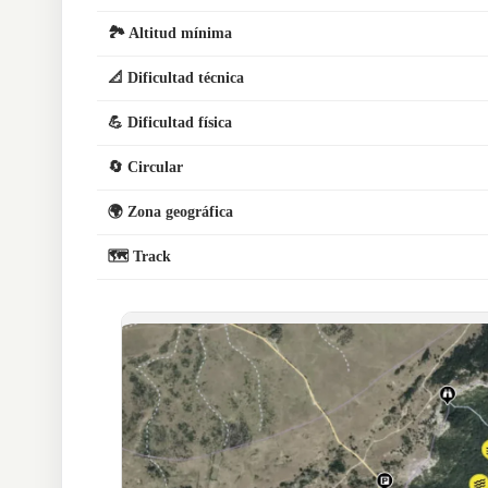
🏞️ Altitud mínima
📐 Dificultad técnica
💪 Dificultad física
🔄 Circular
🌍 Zona geográfica
🗺️ Track