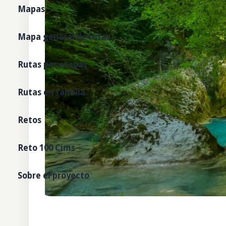
Mapas
Mapa general de rutas
Rutas por etapas
Rutas en familia
Retos
Reto 100 Cims
Sobre el proyecto