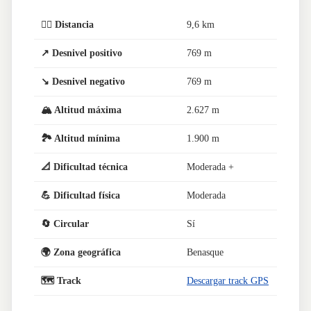
🏃‍♂️ Distancia
9,6 km
↗️ Desnivel positivo
769 m
↘️ Desnivel negativo
769 m
🏔️ Altitud máxima
2.627 m
🏞️ Altitud mínima
1.900 m
📐 Dificultad técnica
Moderada +
💪 Dificultad física
Moderada
🔄 Circular
Sí
🌍 Zona geográfica
Benasque
🗺️ Track
Descargar track GPS