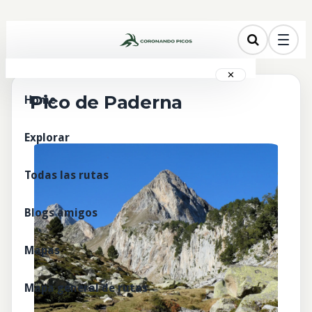
✕
Pico de Paderna
Home
Explorar
Todas las rutas
Blogs amigos
Mapas
Mapa general de rutas