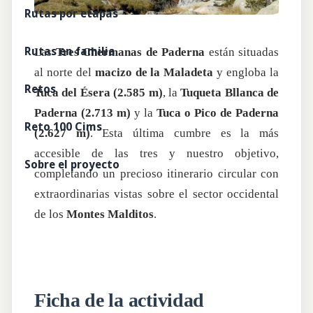
Rutas por etapas
Rutas en familia
Las
Tres Chermanas de Paderna
están situadas
al norte del
macizo de la Maladeta
y engloba la
Retos
Tuca del Ésera (2.585 m)
, la
Tuqueta Bllanca de
Paderna (2.713 m)
y la
Tuca o Pico de Paderna
Reto 100 Cims
(2.627 m)
. Esta última cumbre es la más
accesible de las tres y nuestro objetivo,
Sobre el proyecto
completando un precioso itinerario circular con
extraordinarias vistas sobre el sector occidental
de los
Montes Malditos
.
Ficha de la actividad