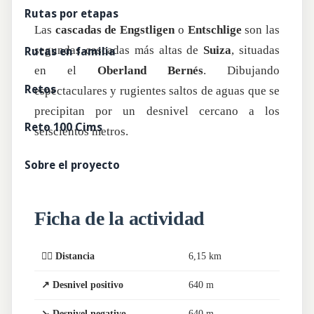
Rutas por etapas
Las
cascadas de Engstligen
o
Entschlige
son las
segundas cascadas más altas de
Suiza
, situadas
Rutas en familia
en el
Oberland Bernés
. Dibujando
Retos
espectaculares y rugientes saltos de aguas que se
precipitan por un desnivel cercano a los
Reto 100 Cims
seiscientos metros.
Sobre el proyecto
Ficha de la actividad
🏃‍♂️ Distancia
6,15 km
↗️ Desnivel positivo
640 m
↘️ Desnivel negativo
640 m