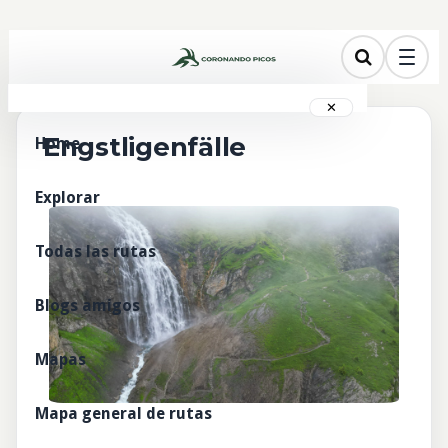
✕
Engstligenfälle
Home
Explorar
Todas las rutas
Blogs amigos
Mapas
Mapa general de rutas