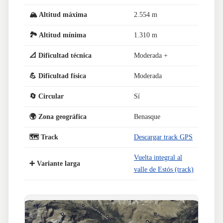
🏔️ Altitud máxima
2.554 m
🏞️ Altitud mínima
1.310 m
📐 Dificultad técnica
Moderada +
💪 Dificultad física
Moderada
🔄 Circular
Sí
🌍 Zona geográfica
Benasque
🗺️ Track
Descargar track GPS
Vuelta integral al
➕ Variante larga
valle de Estós (track)