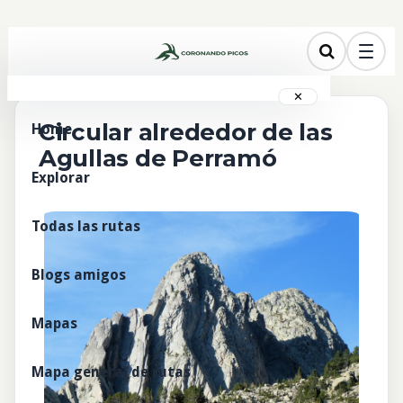
✕
Circular alrededor de las
Home
Agullas de Perramó
Explorar
Todas las rutas
Blogs amigos
Mapas
Mapa general de rutas