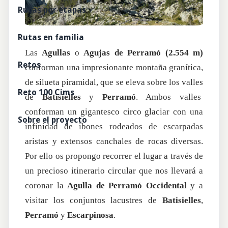
Rutas por etapas
Rutas en familia
Las
Agullas
o
Agujas de Perramó (2.554 m)
Retos
conforman una impresionante montaña granítica,
de silueta piramidal, que se eleva sobre los valles
Reto 100 Cims
de
Batisielles
y
Perramó
. Ambos valles
conforman un gigantesco circo glaciar con una
Sobre el proyecto
infinidad de ibones rodeados de escarpadas
aristas y extensos canchales de rocas diversas.
Por ello os propongo recorrer el lugar a través de
un precioso itinerario circular que nos llevará a
coronar la
Agulla de Perramó Occidental
y a
visitar los conjuntos lacustres de
Batisielles
,
Perramó
y
Escarpinosa
.